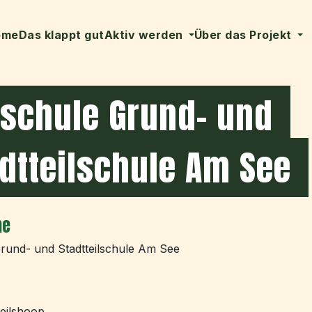
ome
Das klappt gut
Aktiv werden
Über das Projekt
rschule Grund- und
dtteilschule Am See
me
rund- und Stadtteilschule Am See
eilshoop