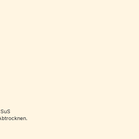
e SuS
Abtrocknen.