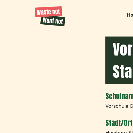
H
Vo
Sta
Schulna
Vorschule G
Stadt/Ort
Hamburg St