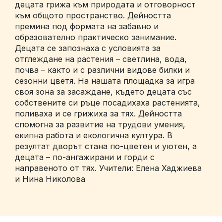
децата грижа към природата и отговорност
към общото пространство. Дейността
премина под формата на забавно и
образователно практическо занимание.
Децата се запознаха с условията за
отглеждане на растения – светлина, вода,
почва – както и с различни видове билки и
сезонни цветя. На нашата площадка за игра
своя зона за засаждане, където децата със
собствените си ръце посадихаха растенията,
поливаха и се грижиха за тях. Дейността
спомогна за развитие на трудови умения,
екипна работа и екологична култура. В
резултат дворът стана по-цветен и уютен, а
децата – по-ангажирани и горди с
направеното от тях. Учители: Елена Хаджиева
и Нина Николова