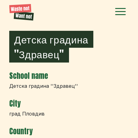
Детска градина
''Здравец''
School name
Детска градина ''Здравец''
City
град Пловдив
Country