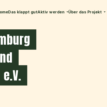
ome
Das klappt gut
Aktiv werden
Über das Projekt
mburg
und
 e.V.