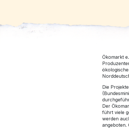
Ökomarkt e.
Produzenten
ökologische
Norddeutsch
Die Projekt
(Bundesmini
durchgeführ
Der Ökomark
führt viele
werden auch
angeboten. 