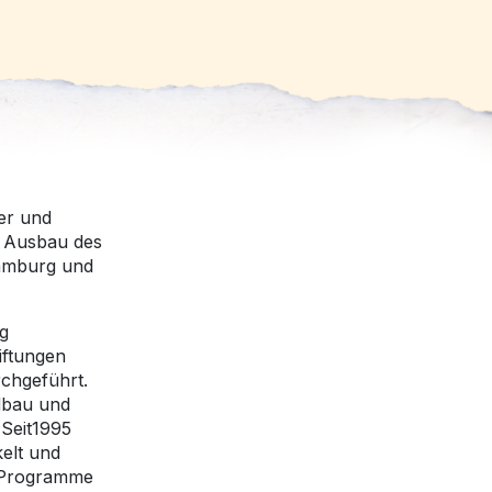
er und
n Ausbau des
Hamburg und
g
iftungen
chgeführt.
dbau und
 Seit1995
elt und
- Programme