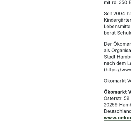
mit rd. 350
Seit 2004 h
Kindergärte
Lebensmitte
berät Schul
Der Ökomarkt
als Organisa
Stadt Hambu
nach dem Lei
(https://ww
Ökomarkt Ve
Ökomarkt V
Osterstr. 58
20259
Deutschlan
www.oekom