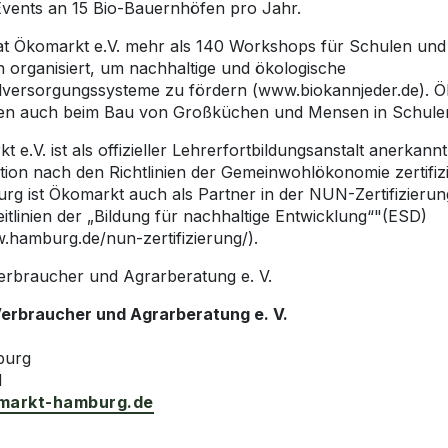
 Events an 15 Bio-Bauernhöfen pro Jahr.
at Ökomarkt e.V. mehr als 140 Workshops für Schulen und
n organisiert, um nachhaltige und ökologische
lversorgungssysteme zu fördern (www.biokannjeder.de). Ö
en auch beim Bau von Großküchen und Mensen in Schule
 e.V. ist als offizieller Lehrerfortbildungsanstalt anerkan
tion nach den Richtlinien der Gemeinwohlökonomie zertifizi
rg ist Ökomarkt auch als Partner in der NUN-Zertifizierung
tlinien der „Bildung für nachhaltige Entwicklung“
"(ESD)
w.hamburg.de/nun-zertifizierung/).
rbraucher und Agrarberatung e. V.
erbraucher und Agrarberatung e. V.
 Hamburg
d
arkt-hamburg.de