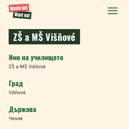
ZŠ a MŠ Višňové
Име на училището
ZŠ a MŠ Višňové
Град
Višňové
Държава
Чехия