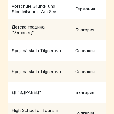
Vorschule Grund- und
H
Германия
Stadtteilschule Am See
S
Детска градина
България
г
''Здравец''
Spojená škola Tilgnerova
Словакия
B
Spojená škola Tilgnerova
Словакия
B
ДГ"ЗДРАВЕЦ"
България
П
High School of Tourism
България
P