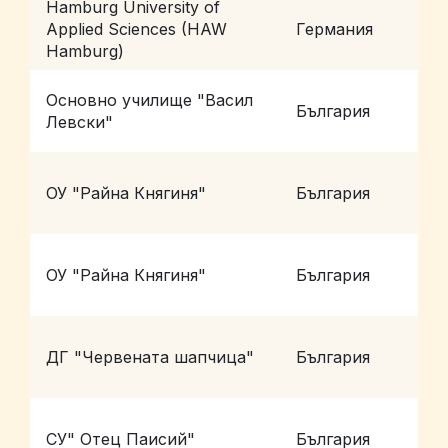
Hamburg University of
Applied Sciences (HAW
Германия
H
Hamburg)
Основно училище "Васил
България
П
Левски"
г
ОУ "Райна Княгиня"
България
(
г
ОУ "Райна Княгиня"
България
(
ДГ "Червената шапчица"
България
П
СУ" Отец Паисий"
България
С