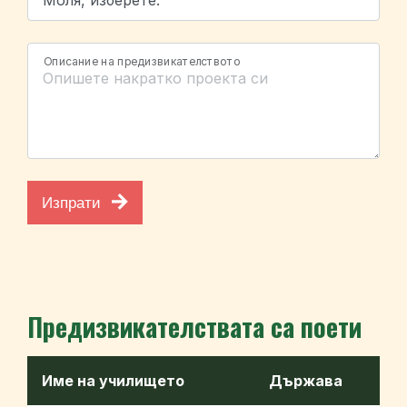
Описание на предизвикателството
Изпрати
Предизвикателствата са поети
Име на училището
Държава
Г