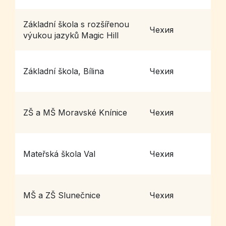
Základní škola s rozšířenou
Чехия
Ř
výukou jazyků Magic Hill
Základní škola, Bílina
Чехия
B
ZŠ a MŠ Moravské Knínice
Чехия
M
Mateřská škola Val
Чехия
V
MŠ a ZŠ Slunečnice
Чехия
O