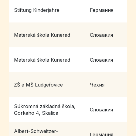
Stiftung Kinderjahre
Германия
H
Materská škola Kunerad
Словакия
K
Materská škola Kunerad
Словакия
K
ZŠ a MŠ Ludgeřovice
Чехия
L
Súkromná základná škola,
Словакия
S
Gorkého 4, Skalica
Albert-Schweitzer-
Германия
H