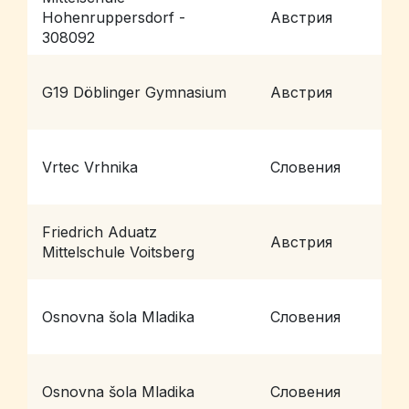
Hohenruppersdorf -
Австрия
H
308092
G19 Döblinger Gymnasium
Австрия
W
Vrtec Vrhnika
Словения
V
Friedrich Aduatz
Австрия
V
Mittelschule Voitsberg
Osnovna šola Mladika
Словения
P
Osnovna šola Mladika
Словения
P