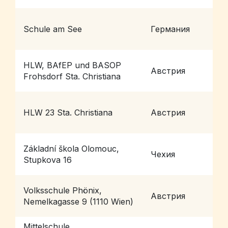
Schule am See
Германия
H
HLW, BAfEP und BASOP
Австрия
L
Frohsdorf Sta. Christiana
HLW 23 Sta. Christiana
Австрия
W
Základní škola Olomouc,
Чехия
O
Stupkova 16
Volksschule Phönix,
Австрия
W
Nemelkagasse 9 (1110 Wien)
Mittelschule