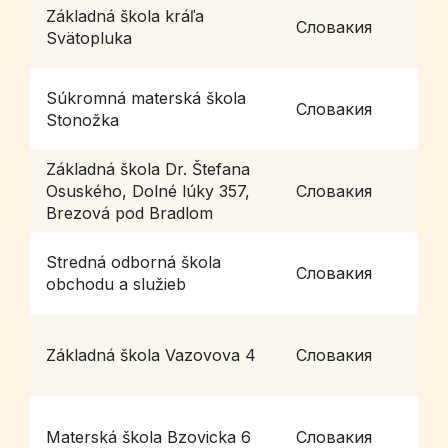
Základná škola kráľa
N
Словакия
Svätopluka
6
Súkromná materská škola
Словакия
L
Stonožka
Základná škola Dr. Štefana
B
Osuského, Dolné lúky 357,
Словакия
B
Brezová pod Bradlom
Stredná odborná škola
Словакия
T
obchodu a služieb
Základná škola Vazovova 4
Словакия
B
B
Materská škola Bzovicka 6
Словакия
m