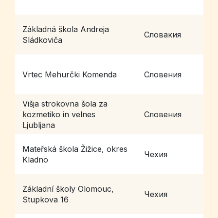
Základná škola Andreja
Словакия
S
Sládkoviča
Vrtec Mehurčki Komenda
Словения
K
Višja strokovna šola za
kozmetiko in velnes
Словения
L
Ljubljana
Mateřská škola Žižice, okres
Чехия
Ž
Kladno
Základní školy Olomouc,
Чехия
O
Stupkova 16