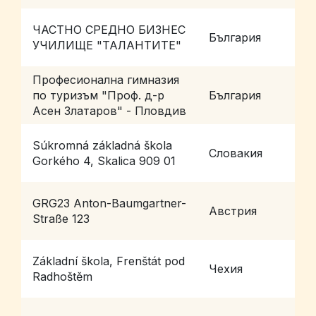
ЧАСТНО СРЕДНО БИЗНЕС
България
П
УЧИЛИЩЕ "ТАЛАНТИТЕ"
Професионална гимназия
по туризъм "Проф. д-р
България
П
Асен Златаров" - Пловдив
Súkromná základná škola
Словакия
S
Gorkého 4, Skalica 909 01
GRG23 Anton-Baumgartner-
Австрия
W
Straße 123
Základní škola, Frenštát pod
F
Чехия
Radhoštěm
R