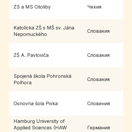
ZS a MS Citoliby
Чехия
C
Katolícka ZŠ s MŠ sv. Jána
Словакия
R
Nepomuckého
ZŠ A. Pavloviča
Словакия
S
Spojená škola Pohronská
P
Словакия
Polhora
P
Osnovna šola Pivka
Словения
P
Hamburg University of
Applied Sciences (HAW
Германия
H