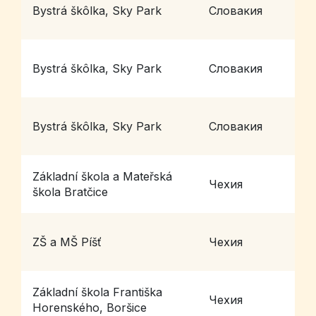
Bystrá škôlka, Sky Park
Словакия
B
Bystrá škôlka, Sky Park
Словакия
B
Bystrá škôlka, Sky Park
Словакия
B
Základní škola a Mateřská
Чехия
B
škola Bratčice
ZŠ a MŠ Píšť
Чехия
P
Základní škola Františka
Чехия
B
Horenského, Boršice