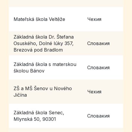
Mateřská škola Veltěže
Чехия
V
Základná škola Dr. Štefana
B
Osuského, Dolné lúky 357,
Словакия
B
Brezová pod Bradlom
Základná škola s materskou
Словакия
B
školou Bánov
ZŠ a MŠ Šenov u Nového
Š
Чехия
Jičína
J
Základná škola Senec,
Словакия
S
Mlynská 50, 90301