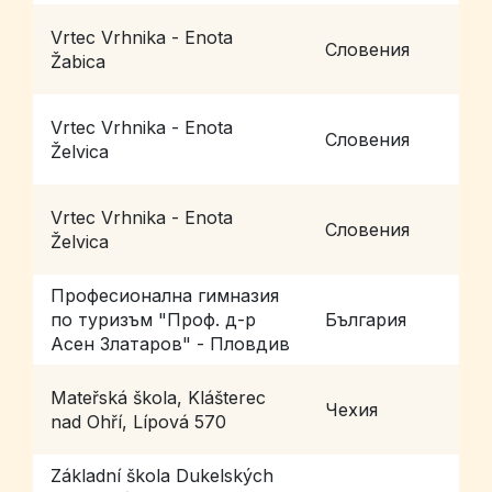
Vrtec Vrhnika - Enota
Словения
V
Žabica
Vrtec Vrhnika - Enota
Словения
V
Želvica
Vrtec Vrhnika - Enota
Словения
V
Želvica
Професионална гимназия
по туризъм "Проф. д-р
България
П
Асен Златаров" - Пловдив
Mateřská škola, Klášterec
K
Чехия
nad Ohří, Lípová 570
O
Základní škola Dukelských