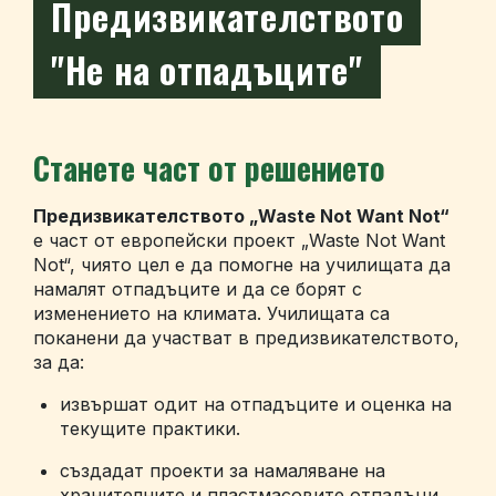
Предизвикателството
"Не на отпадъците"
Станете част от решението
Предизвикателството „Waste Not Want Not“
е част от европейски проект „Waste Not Want
Not“, чиято цел е да помогне на училищата да
намалят отпадъците и да се борят с
изменението на климата. Училищата са
поканени да участват в предизвикателството,
за да:
извършат одит на отпадъците и оценка на
текущите практики.
създадат проекти за намаляване на
хранителните и пластмасовите отпадъци.