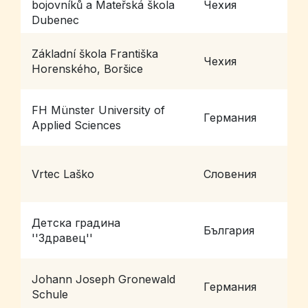
bojovníků a Mateřská škola
Чехия
D
Dubenec
Základní škola Františka
Чехия
B
Horenského, Boršice
FH Münster University of
Германия
M
Applied Sciences
Vrtec Laško
Словения
L
Детска градина
България
П
''Здравец''
Johann Joseph Gronewald
Германия
K
Schule