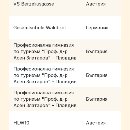
VS Berzeliusgasse
Австрия
W
Gesamtschule Waldbröl
Германия
W
Професионална гимназия
по туризъм "Проф. д-р
България
П
Асен Златаров" - Пловдив
Професионална гимназия
по туризъм "Проф. д-р
България
П
Асен Златаров" - Пловдив
Професионална гимназия
по туризъм "Проф. д-р
България
П
Асен Златаров" - Пловдив
HLW10
Австрия
W