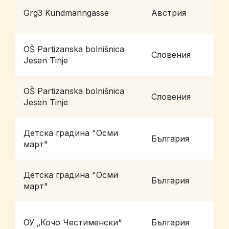
Grg3 Kundmanngasse
Австрия
V
OŠ Partizanska bolnišnica
Словения
V
Jesen Tinje
OŠ Partizanska bolnišnica
Словения
V
Jesen Tinje
Детска градина "Осми
България
П
март"
Детска градина "Осми
България
П
март"
ОУ „Кочо Честименски“
България
П