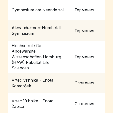
Gymnasium am Neandertal
Германия
E
Alexander-von-Humboldt
Германия
H
Gymnasium
Hochschule für
Angewandte
Wissenschaften Hamburg
Германия
H
(HAW) Fakultät Life
Sciences
Vrtec Vrhnika - Enota
Словения
V
Komarček
Vrtec Vrhnika - Enota
Словения
V
Žabica