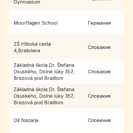
Gymnasium
Moorflagen School
Германия
H
ZŠ Hlboká cesta
Словакия
B
4,Bratislava
Základná škola Dr. Štefana
B
Osuského, Dolné lúky 357,
Словакия
B
Brezová pod Bradlom
Základná škola Dr. Štefana
B
Osuského, Dolné lúky 357,
Словакия
B
Brezová pod Bradlom
Oš Nazarje
Словения
N