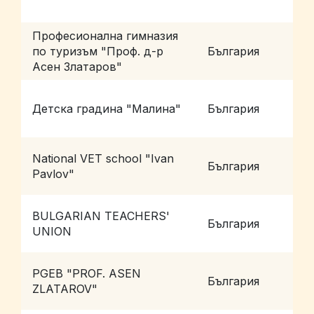
Професионална гимназия
по туризъм "Проф. д-р
България
П
Асен Златаров"
Детска градина "Малина"
България
П
National VET school "Ivan
България
S
Pavlov"
BULGARIAN TEACHERS'
България
S
UNION
PGEB "PROF. ASEN
България
S
ZLATAROV"