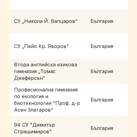
СУ „Никола Й. Вапцаров“
България
П
СУ „Пейо Кр. Яворов“
България
П
Втора английска езикова
гимназия „Томас
България
С
Джеферсън“
Професионална гимназия
по екология и
България
С
биотехнологии "Проф. д-р
Асен Златаров"
94 СУ "Димитър
България
С
Страшимиров"