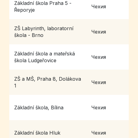
Základní škola Praha 5 -
Чехия
P
Řeporyje
ZŠ Labyrinth, laboratorní
Чехия
B
škola - Brno
Základní škola a mateřská
Чехия
L
škola Ludgeřovice
ZŠ a MŠ, Praha 8, Dolákova
Чехия
P
1
Základní škola, Bílina
Чехия
B
Základní škola Hluk
Чехия
H