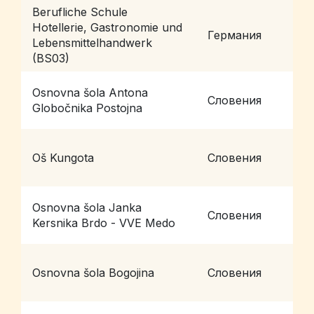
Berufliche Schule
Hotellerie, Gastronomie und
Германия
H
Lebensmittelhandwerk
(BS03)
Osnovna šola Antona
Словения
P
Globočnika Postojna
Oš Kungota
Словения
Z
Osnovna šola Janka
Словения
L
Kersnika Brdo - VVE Medo
Osnovna šola Bogojina
Словения
B