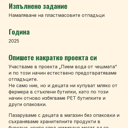
Изпълнено задание
Намаляване на пластмасовите отпадъци
Година
2025
Опишете накратко проекта си
Участваме в проекта „Пием вода от чешмата“
и по този начин естествено предотвратяваме
отпадъците.
Не само ние, но и децата ни купуват мляко от
фермера в стъклени бутилки, като по този
начин отново избягваме PET бутилките и
други опаковки.
Пазаруваме с децата в магазин без опаковки и
съхраняваме хранителните продукти в
буркани, които след измиване могат да се