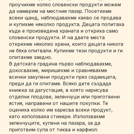
проучихме колко словенски продукти можем
да намерим на местния пазар. Посетихме
всеки щанд, наблюдавахме какво се продава
и купихме няколко продукта. Децата попитаха
къде е произведена храната и откриха само
словенски продукти. И на двете места
открихме няколко храни, които децата никога
не бяха опитвали. Купихме тези продукти и ги
опитахме заедно.
В детската градина първо наблюдавахме,
докосвахме, миришехме и сравнявахме
всички закупени продукти през седмицата,
преди да ги опитаме. Всяко дете създаде
книжка за дегустация, в която нарисува
отделни плодове, зеленчуци или приготвени
ястия, направени от нашите покупки. Те
оцениха колко им харесва всеки продукт,
като използваха стикери. Използвахме
зеленчуците, купени на пазара, за да
приготвим супа от тиква и карфиол.