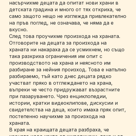
насърчихме децата да опитат нови храни в
детската градина и много от тях откриха, че
само защото нещо не изглежда привлекателно
на пръв поглед, не означава, че няма да е
вкусно.
След това проучихме произхода на храната.
Отговорите на децата за произхода на
храната ни накараха да се усмихнем, но също
така разкриха ограничения им опит с
производството на храна и неясното им
разбиране за нейния произход. Това е напълно
разбираемо, тъй като днес децата рядко
участват пряко в отглеждането на храна,
въпреки че често придружават възрастните
при пазаруването. Чрез енциклопедии,
истории, кратки видеоклипове, дискусии и
свидетелства на деца, които имаха пряк опит,
постепенно научихме за произхода на
храната.
В края на краищата децата разбраха, че