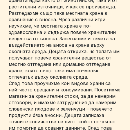
храната идва както от животински, така и от
растителни източници, и как се произвежда.
Разгледахме също така местната храна в
сравнение с вносна. Чрез различни игри
научихме, че местната храна е по-
здравословна и съдържа повече хранителни
вещества от вносна. Засегнахме и темата за
въздействието на вноса на храна върху
околната среда. Децата откриха, че телата им
получават повече хранителни вещества от
местно отгледана или домашно отгледана
храна, която също така има по-малък
отпечатък върху околната среда.
След това проучихме кои видове храни са
най-често срещани и консумирани. Посетихме
магазин за хранителни стоки, за да намерим
отговори, и имахме затруднения да намерим
словенски плодове и зеленчуци – повечето
продукти бяха вносни. Децата записаха
точните количества на лист, който по-късно
им помогна да сравнят данните. След това