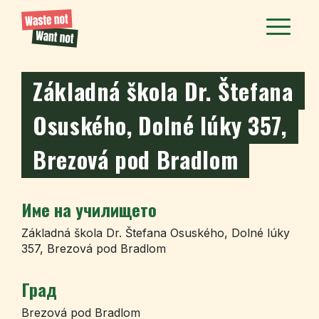
Základná škola Dr. Štefana
Osuského, Dolné lúky 357,
Brezová pod Bradlom
Име на училището
Základná škola Dr. Štefana Osuského, Dolné lúky
357, Brezová pod Bradlom
Град
Brezová pod Bradlom