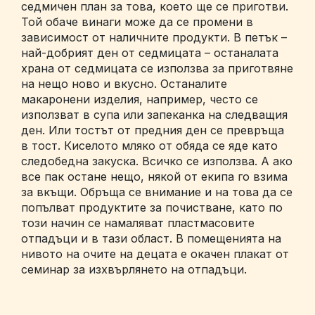
седмичен план за това, което ще се приготви.
Той обаче винаги може да се промени в
зависимост от наличните продукти. В петък –
най-добрият ден от седмицата – останалата
храна от седмицата се използва за приготвяне
на нещо ново и вкусно. Останалите
макаронени изделия, например, често се
използват в супа или запеканка на следващия
ден. Или тостът от предния ден се превръща
в тост. Киселото мляко от обяда се яде като
следобедна закуска. Всичко се използва. А ако
все пак остане нещо, някой от екипа го взима
за вкъщи. Обръща се внимание и на това да се
попълват продуктите за почистване, като по
този начин се намаляват пластмасовите
отпадъци и в тази област. В помещенията на
нивото на очите на децата е окачен плакат от
семинар за изхвърлянето на отпадъци.