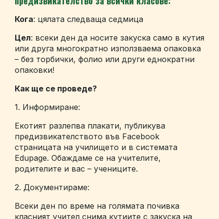
предизвикателство за всички класове:
Кога
: цялата следваща седмица
Цел
: всеки ден да носите закуска само в кутия
или друга многократно използваема опаковка
– без торбички, фолио или други еднократни
опаковки!
Как ще се проведе?
1. Информиране:
Екотият разлепва плакати, публикува
предизвикателството във Facebook
страницата на училището и в системата
Edupage. Обаждаме се на учителите,
родителите и вас – учениците.
2. Документираме:
Всеки ден по време на голямата почивка
класният учител снима кутиите с закуска на