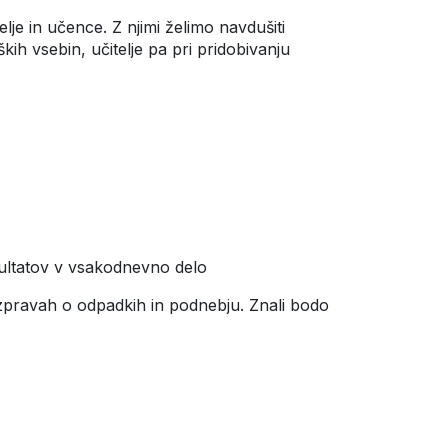
elje in učence. Z njimi želimo navdušiti
ih vsebin, učitelje pa pri pridobivanju
zultatov v vsakodnevno delo
 razpravah o odpadkih in podnebju. Znali bodo