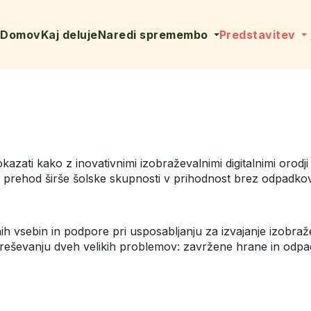
Domov
Kaj deluje
Naredi spremembo
Predstavitev
ati kako z inovativnimi izobraževalnimi digitalnimi orodji
 prehod širše šolske skupnosti v prihodnost brez odpadkov
ih vsebin in podpore pri usposabljanju za izvajanje izobraže
 reševanju dveh velikih problemov: zavržene hrane in odpa