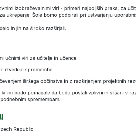
vnimi izobraževalnimi viri - primeri najboljših praks, za učit
a ukrepanje. Šole bomo podpirali pri ustvarjanju uporabnišk
elo in jih na široko razširjali.
i učnimi viri za učitelje in učence
lahko izvedejo spremembe
učevanjem širšega občinstva in z razširjanjem projektnih re
i, ki jim bodo pomagale da bodo postali vplivni in slišani v
roti podnebnim spremembam.
tu
 Czech Republic