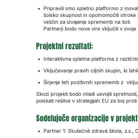
Pripravili smo spletno platformo z inovati
šolsko skupnost in opolnomočiti otroke z
veščin za izvajanje sprememb na šoli.
Partnerji bodo nove vire vključili v svoje d
Projektni rezultati:
Interaktivna spletna platforma z različnim
Vključevanje pravih ciljnih skupin, ki 
Širjenje teh pozitivnih sprememb z vklj
Skozi projekti bodo mladi usvojili spretnost
poiskati rešitve v strategijah EU za boj p
Sodelujoče organizacije v projek
Partner 1: Skutečně zdravá škola, z.s.,