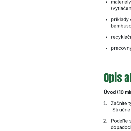
materiály
(vytlače
príklady
bambuso
recyklač
pracovný
Opis a
Úvod (10 mi
Začnite 
Stručne 
Podeľte s
dopadoch