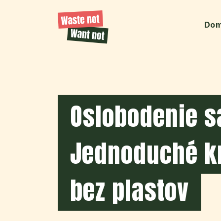
Do
Oslobodenie s
Jednoduché k
bez plastov