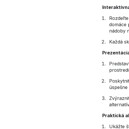
Interaktívna
Rozdeľte
domáce p
nádoby na
Každá sku
Prezentácia
Predstav
prostred
Poskytnit
úspešne z
Zvýrazni
alternat
Praktická a
Ukážte š