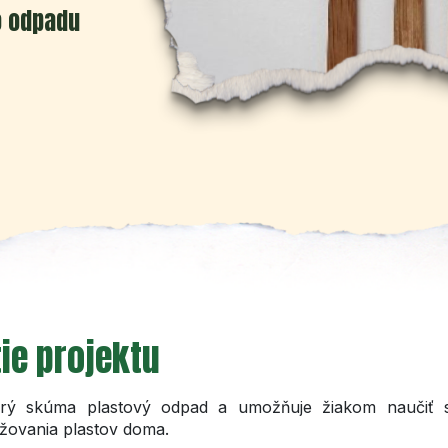
o odpadu
ie projektu
torý skúma plastový odpad a umožňuje žiakom naučiť s
žovania plastov doma.