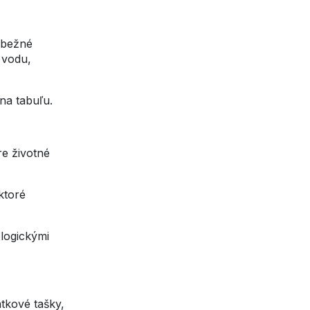
 bežné
 vodu,
 na tabuľu.
e životné
ktoré
logickými
tkové tašky,