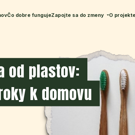
mov
Čo dobre funguje
Zapojte sa do zmeny
O projekt
a od plastov:
roky k domovu