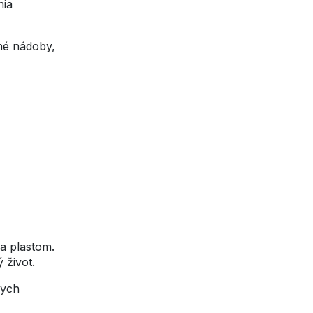
nia
né nádoby,
ia plastom.
 život.
nych