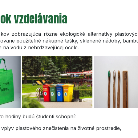
dok vzdelávania
kov zobrazujúca rôzne ekologické alternatívy plastový
ovane použiteľné nákupné tašky, sklenené nádoby, bam
še na vodu z nehrdzavejúcej ocele.
to hodiny budú študenti schopní:
vplyv plastového znečistenia na životné prostredie,