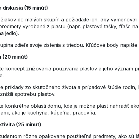
 diskusia (15 minút)
 žiakov do malých skupín a požiadajte ich, aby vymenovali
redmety vyrobené z plastu (napr. plastové tašky, fľaše na
 jedlo).
pina zdieľa svoje zistenia s triedou. Kľúčové body napíšte
 (20 minút)
te koncept znižovania používania plastov a jeho význam pr
ie.
e príklady zo skutočného života a prípadové štúdie rodín, 
nížili spotrebu plastov.
te konkrétne oblasti domu, kde je možné plast nahradiť eko
ívami, ako je kuchyňa, kúpeľňa, pracovňa.
ktivita (25 minút)
tudentom rôzne opakovane použiteľné predmety, ako sú lá