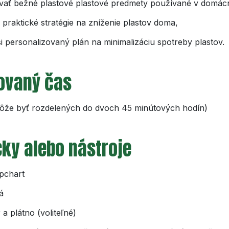
kovať bežné plastové plastové predmety používané v domác
 praktické stratégie na zníženie plastov doma,
si personalizovaný plán na minimalizáciu spotreby plastov.
ovaný čas
ôže byť rozdelených do dvoch 45 minútových hodín)
ky alebo nástroje
ipchart
á
 a plátno (voliteľné)