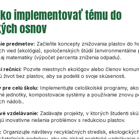
 ako implementovať tému do
kých osnov
ie predmetov:
Začleňte koncepty znižovania plastov do h
h vied (ekológia), spoločenských štúdií (environmentálne p
aj matematiky (výpočet percenta zníženia odpadu).
 rečníci:
Pozvite miestnych ekológov alebo členov komunit
ú život bez plastov, aby sa podelili o svoje skúsenosti.
y pre celú školu:
Implementujte celoškolské programy, ako
né jednotky, kompostovacie systémy a používanie znovu p
ch nádob..
vé vzdelávanie:
Zadávajte projekty, v ktorých študenti sk
jú inovatívne riešenia problémov s redukciou plastov.
:
Organizujte návštevy recyklačných stredísk, ekologickýc
žateľných podnikov, aby ste získali praktické vzdelávacie 