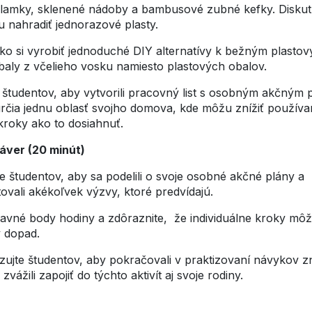
lamky, sklenené nádoby a bambusové zubné kefky. Diskutu
 nahradiť jednorazové plasty.
ko si vyrobiť jednoduché DIY alternatívy k bežným plasto
baly z včelieho vosku namiesto plastových obalov.
 študentov, aby vytvorili pracovný list s osobným akčným 
rčia jednu oblasť svojho domova, kde môžu znížiť používan
kroky ako to dosiahnuť.
záver (20 minút)
e študentov, aby sa podelili o svoje osobné akčné plány a
ovali akékoľvek výzvy, ktoré predvídajú.
lavné body hodiny a zdôraznite, že individuálne kroky mô
ý dopad.
ujte študentov, aby pokračovali v praktizovaní návykov z
 zvážili zapojiť do týchto aktivít aj svoje rodiny.