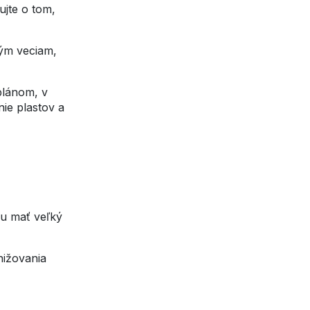
jte o tom,
vým veciam,
plánom, v
ie plastov a
žu mať veľký
nižovania