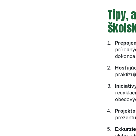
Tipy,
škols
Prepojen
prírodnýc
dokonca 
Hosťujúci
praktizuj
Iniciatív
recyklač
obedový
Projekto
prezentu
Exkurzie
alebo udr