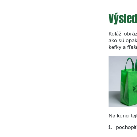
Výsle
Koláž obráz
ako sú opak
kefky a fľa
Na konci tej
pochopiť 