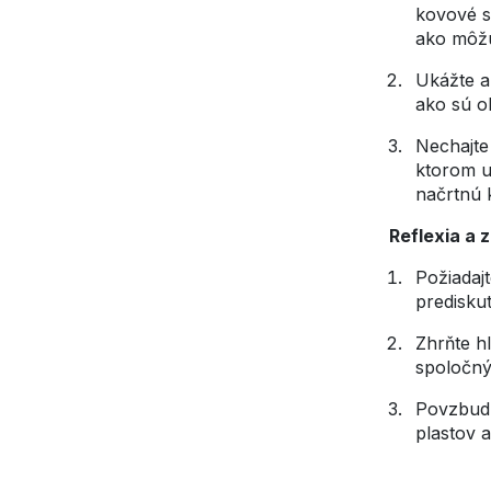
kovové s
ako môžu
Ukážte a
ako sú o
Nechajte
ktorom u
načrtnú 
Reflexia a 
Požiadajt
prediskut
Zhrňte h
spoločn
Povzbudz
plastov a