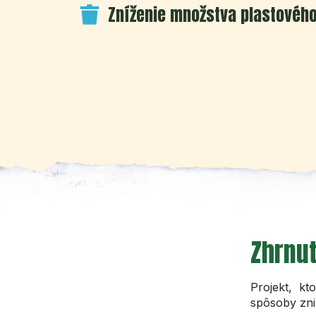
Zníženie množstva plastovéh
Zhrnut
Projekt, k
spôsoby zni