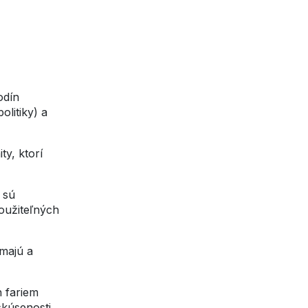
odín
olitiky) a
y, ktorí
 sú
oužiteľných
úmajú a
h fariem
skúsenosti.