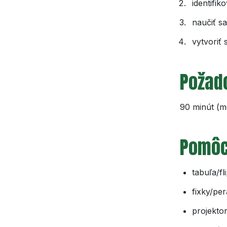
identifi
naučiť sa
vytvoriť 
Požad
90 minút (m
Pomôc
tabuľa/fl
fixky/per
projektor