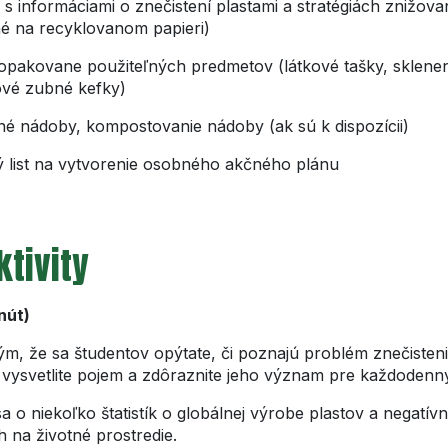
 s informáciami o znečistení plastami a stratégiách znižova
né na recyklovanom papieri)
 opakovane použiteľných predmetov (látkové tašky, sklene
vé zubné kefky)
né nádoby, kompostovanie nádoby (ak sú k dispozícii)
 list na vytvorenie osobného akčného plánu
ktivity
nút)
tým, že sa študentov opýtate, či poznajú problém znečisten
vysvetlite pojem a zdôraznite jeho význam pre každodenný
a o niekoľko štatistík o globálnej výrobe plastov a negatív
 na životné prostredie.