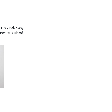
ch výrobkov,
busové zubné